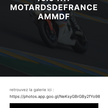
MOTARDSDEFRANCE
AMMDF
retrouvez la galerie ici :
https://photos.app.goo.gl/NeKsyGBrGBy2fYo98