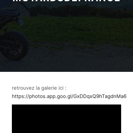
retrouvez la galerie ici :
https://photos.app.goo.gl/GxDDqxQ9hTagdnMa6