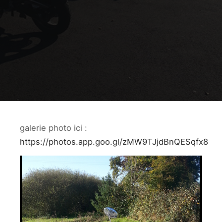
galerie photo ici :
https://photos.app.goo.gl/zMW9TJjdBnQESqfx8