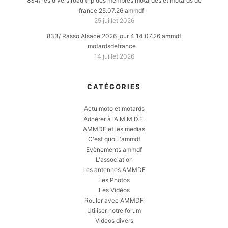
834/ les divers road trip des membres motardes et motards de
france 25.07.26 ammdf
25 juillet 2026
833/ Rasso Alsace 2026 jour 4 14.07.26 ammdf
motardsdefrance
14 juillet 2026
CATÉGORIES
Actu moto et motards
Adhérer à l’A.M.M.D.F.
AMMDF et les medias
C'est quoi l'ammdf
Evènements ammdf
L'association
Les antennes AMMDF
Les Photos
Les Vidéos
Rouler avec AMMDF
Utiliser notre forum
Videos divers