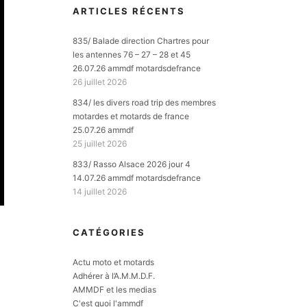
ARTICLES RÉCENTS
835/ Balade direction Chartres pour
les antennes 76 – 27 – 28 et 45
26.07.26 ammdf motardsdefrance
26 juillet 2026
834/ les divers road trip des membres
motardes et motards de france
25.07.26 ammdf
25 juillet 2026
833/ Rasso Alsace 2026 jour 4
14.07.26 ammdf motardsdefrance
14 juillet 2026
CATÉGORIES
Actu moto et motards
Adhérer à l’A.M.M.D.F.
AMMDF et les medias
C'est quoi l'ammdf