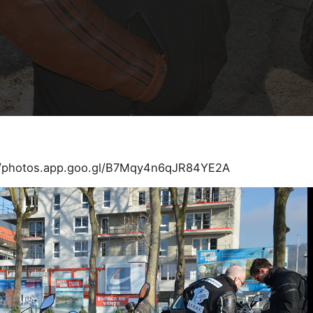
//photos.app.goo.gl/B7Mqy4n6qJR84YE2A