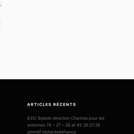
ARTICLES RÉCENTS
835/ Balade direction Chartres pour les
antennes 76 – 27 – 28 et 45 26.07.26
ammdf motardsdefrance