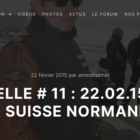
ON
VIDÉOS
PHOTOS
ACTUS
LE FORUM
NOS P
22 février 2015
par
ammdfadmin
LE # 11 : 22.02.
 SUISSE NORMAN