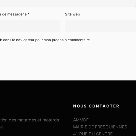
e de messagerie
*
Site web
eb dans le navigateur pour mon prochain commentaire.
F
NOUS CONTACTER
ation des motardes et motards
AMMDF
ce
MAIRIE DE FRESQUIENNES
41 RUE DU CENTRE