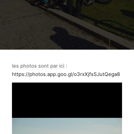
les photos sont par ici :
https://photos.app.goo.gl/o3rxXjfsSJutQega8