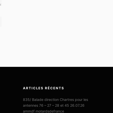
ARTICLES RÉCENTS
835/ Balade direction Chartres pour les
antennes 76 – 27 – 28 et 45 26.07.26
ammdf motardsdefrance