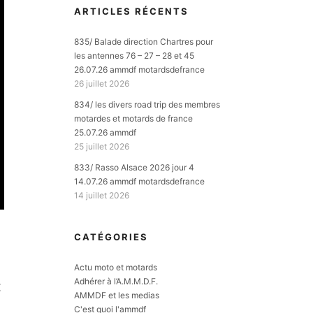
ARTICLES RÉCENTS
835/ Balade direction Chartres pour
les antennes 76 – 27 – 28 et 45
26.07.26 ammdf motardsdefrance
26 juillet 2026
834/ les divers road trip des membres
motardes et motards de france
25.07.26 ammdf
25 juillet 2026
833/ Rasso Alsace 2026 jour 4
14.07.26 ammdf motardsdefrance
14 juillet 2026
CATÉGORIES
Actu moto et motards
Adhérer à l’A.M.M.D.F.
E
AMMDF et les medias
C'est quoi l'ammdf