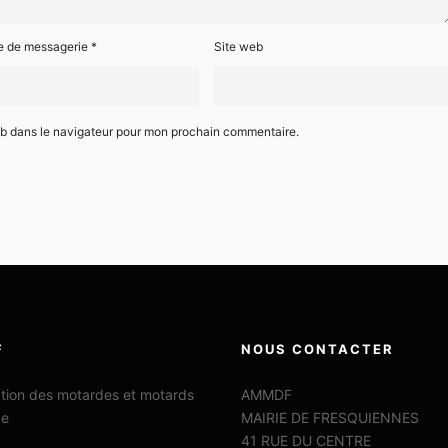
e de messagerie
*
Site web
eb dans le navigateur pour mon prochain commentaire.
F
NOUS CONTACTER
ation des motardes et motards
AMMDF
ce
MAIRIE DE FRESQUIENNES
41 RUE DU CENTRE