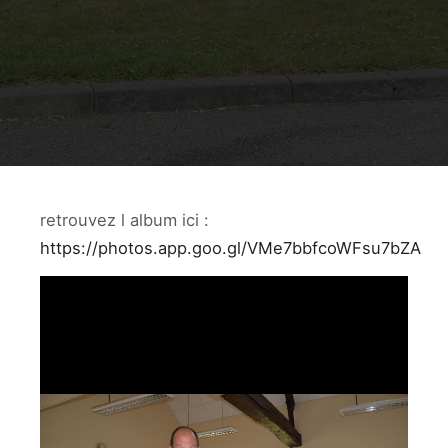
retrouvez l album ici :
https://photos.app.goo.gl/VMe7bbfcoWFsu7bZA