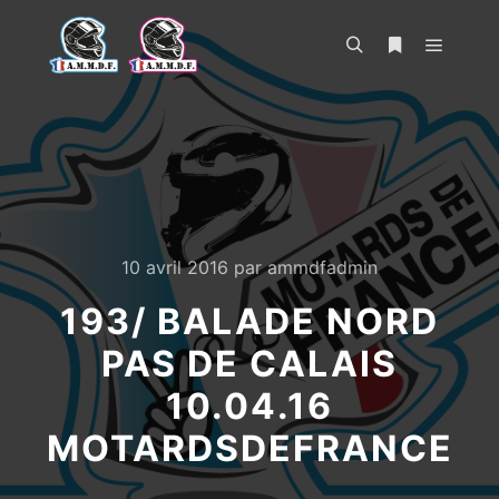
Menu pr
Rechercher
Plus d’infos
10 avril 2016
par
ammdfadmin
193/ BALADE NORD
PAS DE CALAIS
10.04.16
MOTARDSDEFRANCE