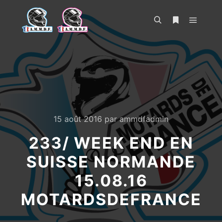
Menu pr
Rechercher
Plus d’infos
15 août 2016
par
ammdfadmin
233/ WEEK END EN
SUISSE NORMANDE
15.08.16
MOTARDSDEFRANCE