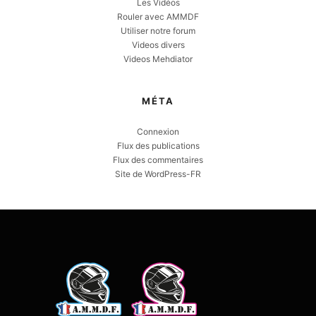
Les Vidéos
Rouler avec AMMDF
Utiliser notre forum
Videos divers
Videos Mehdiator
MÉTA
Connexion
Flux des publications
Flux des commentaires
Site de WordPress-FR