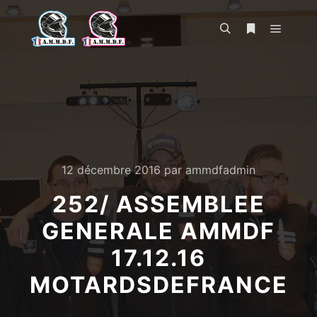
Menu pr
Rechercher
Plus d’infos
12 décembre 2016
par
ammdfadmin
252/ ASSEMBLEE
GENERALE AMMDF
17.12.16
MOTARDSDEFRANCE