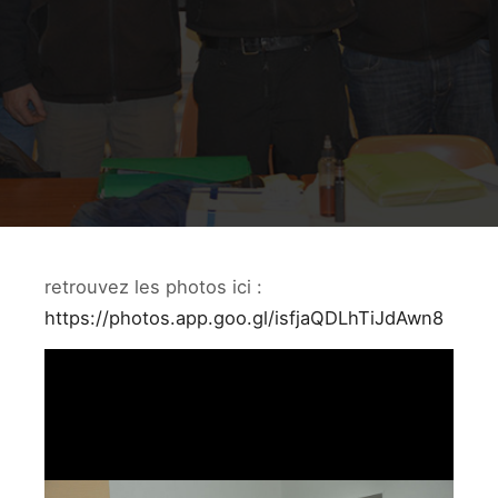
retrouvez les photos ici :
https://photos.app.goo.gl/isfjaQDLhTiJdAwn8