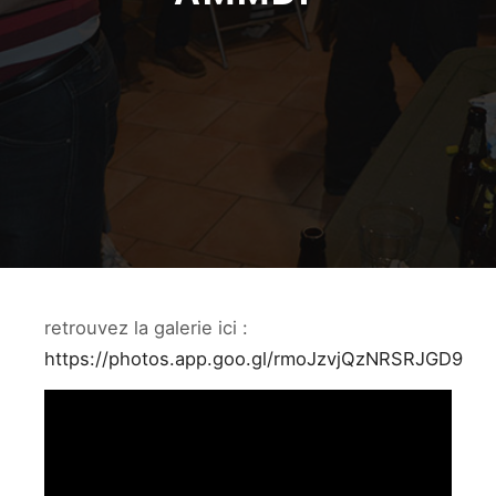
retrouvez la galerie ici :
https://photos.app.goo.gl/rmoJzvjQzNRSRJGD9