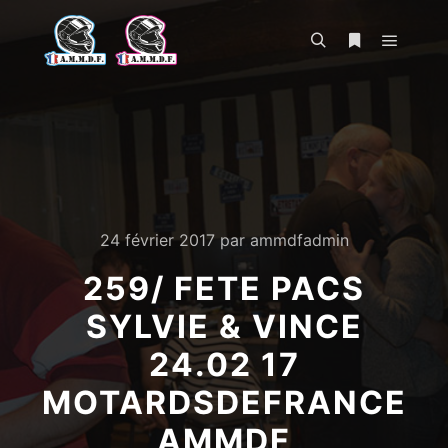
Menu pr
Rechercher
Plus d’infos
24 février 2017
par
ammdfadmin
259/ FETE PACS
SYLVIE & VINCE
24.02 17
MOTARDSDEFRANCE
AMMDF