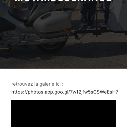
retrouvez la galerie ici :
https://photos.app.goo.gl/7w12jfw5sCSWeEsH7