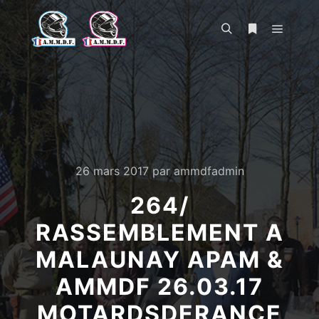
Menu pr
Rechercher
Plus d’infos
26 mars 2017
par
ammdfadmin
264/
RASSEMBLEMENT A
MALAUNAY APAM &
AMMDF 26.03.17
MOTARDSDERANCE