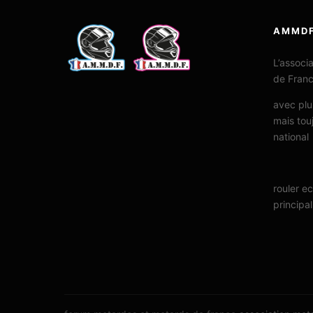
AMMD
L’associ
de Fran
avec plu
mais tou
national
rouler e
principal