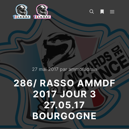
Menu pr
Rechercher
Plus d’infos
27 mai 2017
par
ammdfadmin
286/ RASSO AMMDF
2017 JOUR 3
27.05.17
BOURGOGNE