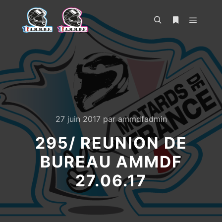
Menu pr
Rechercher
Plus d’infos
27 juin 2017
par
ammdfadmin
295/ REUNION DE
BUREAU AMMDF
27.06.17