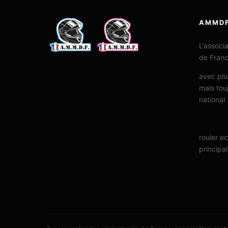
AMMD
L’associ
de Fran
avec plu
mais tou
national
rouler e
principal