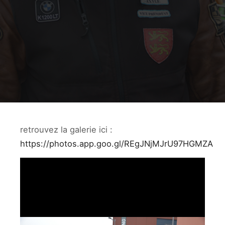
retrouvez la galerie ici :
https://photos.app.goo.gl/REgJNjMJrU97HGMZA