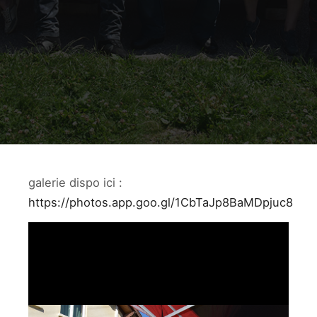
galerie dispo ici :
https://photos.app.goo.gl/1CbTaJp8BaMDpjuc8