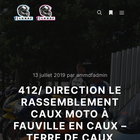
Menu pr
Rechercher
Plus d’infos
13 juillet 2019
par
ammdfadmin
412/ DIRECTION LE
RASSEMBLEMENT
CAUX MOTO À
FAUVILLE EN CAUX –
TERRE DE CAUX