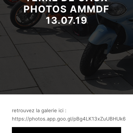
PHOTOS AMMDF
13.07.19
retrouvez la galerie ici :
https://photos.app.goo.gl/pBg4LK13xZuUBHUk6