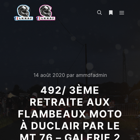
Menu pr
Rechercher
Plus d’infos
14 août 2020
par
ammdfadmin
492/ 3ÈME
RETRAITE AUX
FLAMBEAUX MOTO
À DUCLAIR PAR LE
MT 76 – GALERIE 2