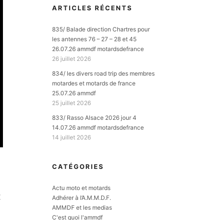
ARTICLES RÉCENTS
835/ Balade direction Chartres pour
les antennes 76 – 27 – 28 et 45
26.07.26 ammdf motardsdefrance
26 juillet 2026
834/ les divers road trip des membres
motardes et motards de france
25.07.26 ammdf
25 juillet 2026
833/ Rasso Alsace 2026 jour 4
14.07.26 ammdf motardsdefrance
14 juillet 2026
CATÉGORIES
Actu moto et motards
E
Adhérer à l’A.M.M.D.F.
AMMDF et les medias
C'est quoi l'ammdf