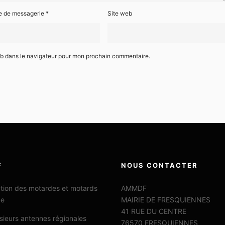
e de messagerie
*
Site web
eb dans le navigateur pour mon prochain commentaire.
F
NOUS CONTACTER
ation des motardes et motards
AMMDF
ce
MAIRIE DE FRESQUIENNES
41 RUE DU CENTRE
sieurs antennes régionales
76570 FRESQUIENNES