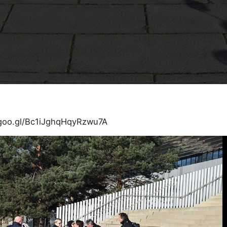
.goo.gl/Bc1iJghqHqyRzwu7A