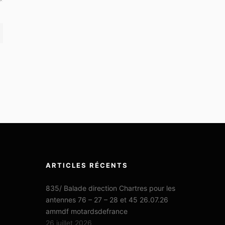
ARTICLES RÉCENTS
835/ Balade direction Chartres pour les
antennes 76 – 27 – 28 et 45 26.07.26
ammdf motardsdefrance
26 juillet 2026