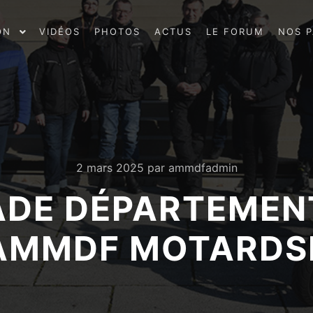
ON
VIDÉOS
PHOTOS
ACTUS
LE FORUM
NOS P
2 mars 2025
par
ammdfadmin
ADE DÉPARTEMENTA
 AMMDF MOTARD