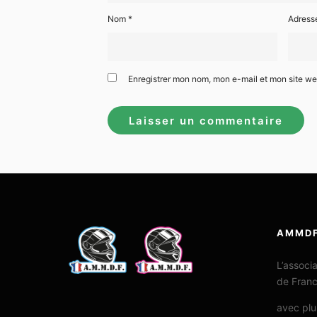
Nom
*
Adress
Enregistrer mon nom, mon e-mail et mon site w
AMMD
L’associ
de Fran
avec plu