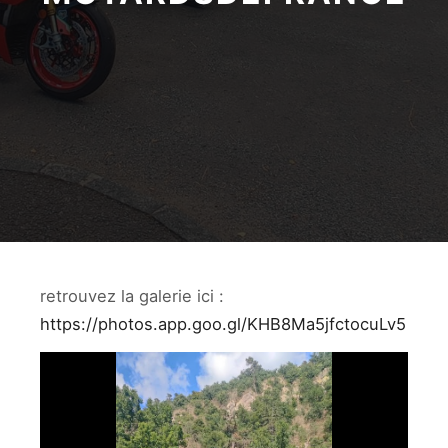
retrouvez la galerie ici :
https://photos.app.goo.gl/KHB8Ma5jfctocuLv5