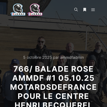
Menu pr
Rechercher
Plus d’infos
5 octobre 2025
par
ammdfadmin
766/ BALADE ROSE
AMMDF #1 05.10.25
MOTARDSDEFRANCE
POUR LE CENTRE
HENRI BECQUEREL