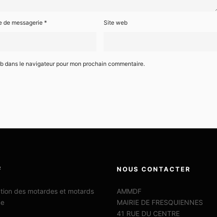
e de messagerie
*
Site web
eb dans le navigateur pour mon prochain commentaire.
F
NOUS CONTACTER
ation des motardes et motards
AMMDF
ce
MAIRIE DE FRESQUIENNES
41 RUE DU CENTRE