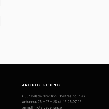
ARTICLES RÉCENTS
835/ Balade direction Chartres pour les
antennes 76 – 27 – 28 et 45 26.07.26
ammdf motardsdefrance