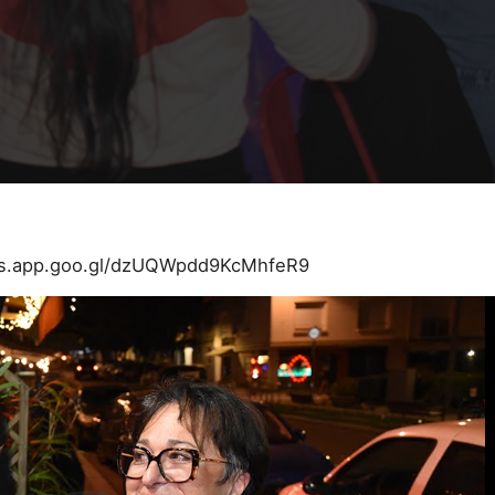
tos.app.goo.gl/dzUQWpdd9KcMhfeR9