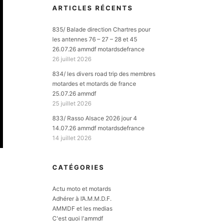
ARTICLES RÉCENTS
835/ Balade direction Chartres pour
les antennes 76 – 27 – 28 et 45
26.07.26 ammdf motardsdefrance
26 juillet 2026
834/ les divers road trip des membres
motardes et motards de france
25.07.26 ammdf
25 juillet 2026
833/ Rasso Alsace 2026 jour 4
14.07.26 ammdf motardsdefrance
14 juillet 2026
CATÉGORIES
Actu moto et motards
Adhérer à l’A.M.M.D.F.
AMMDF et les medias
C'est quoi l'ammdf