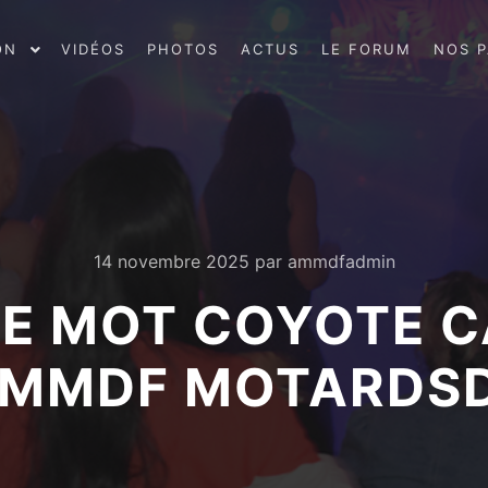
ON
VIDÉOS
PHOTOS
ACTUS
LE FORUM
NOS P
14 novembre 2025
par
ammdfadmin
EE MOT COYOTE 
5 AMMDF MOTARDS