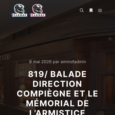
Menu pr
Rechercher
Plus d’infos
8 mai 2026
par
ammdfadmin
819/ BALADE
DIRECTION
COMPIÈGNE ET LE
MÉMORIAL DE
L’ARMISTICE