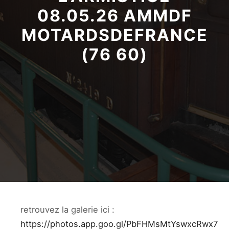
08.05.26 AMMDF
MOTARDSDEFRANCE
(76 60)
retrouvez la galerie ici :
https://photos.app.goo.gl/PbFHMsMtYswxcRwx7