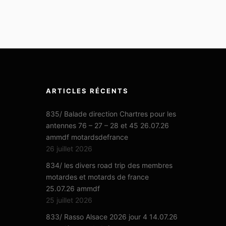
ARTICLES RÉCENTS
835/ Balade direction Chartres pour les
antennes 76 – 27 – 28 et 45 26.07.26
ammdf motardsdefrance
26 juillet 2026
834/ les divers road trip des membres
motardes et motards de france
25.07.26 ammdf
25 juillet 2026
833/ Rasso Alsace 2026 jour 4 14.07.26