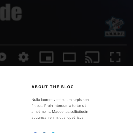
ABOUT THE BLOG
Nulla laoreet vestibulum turpis non
finibus. Proin interdum a tortor sit
amet mollis. Maecenas sollicitudin
accumsan enim, ut aliquet risus.