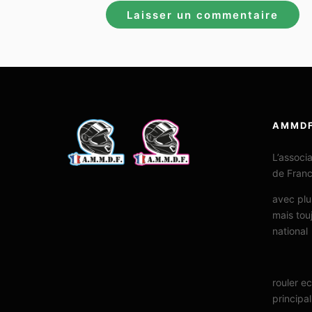
AMMD
L’associ
de Fran
avec plu
mais tou
national
rouler e
principal