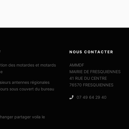
F
NOUS CONTACTER
ation des motardes et motards
AMMDF
ce
MAIRIE DE FRESQUIENNES
41 RUE DU CENTRE
sieurs antennes régionales
76570 FRESQUIENNES
jours sous couvert du bureau
07 49 64 29 40
changer partager voila le