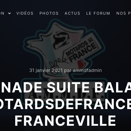
ON
VIDÉOS
PHOTOS
ACTUS
LE FORUM
NOS P
31 janvier 2021
par
ammdfadmin
NADE SUITE BALA
TARDSDEFRANCE
FRANCEVILLE