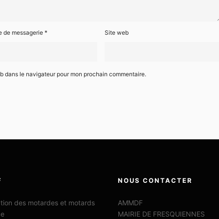
e de messagerie
*
Site web
eb dans le navigateur pour mon prochain commentaire.
F
NOUS CONTACTER
ation des motardes et motards
AMMDF
ce
MAIRIE DE FRESQUIENNES