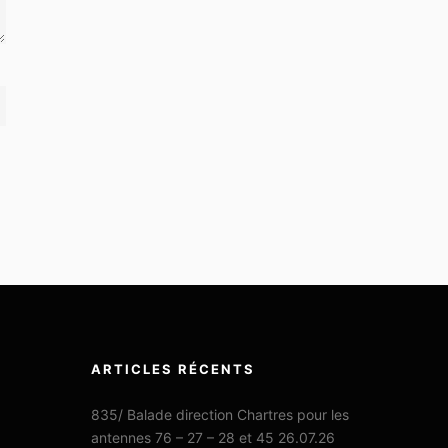
ARTICLES RÉCENTS
835/ Balade direction Chartres pour les
antennes 76 – 27 – 28 et 45 26.07.26