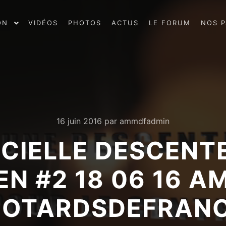
ON
VIDÉOS
PHOTOS
ACTUS
LE FORUM
NOS P
16 juin 2016
par
ammdfadmin
ICIELLE DESCENT
N #2 18 06 16 
OTARDSDEFRAN