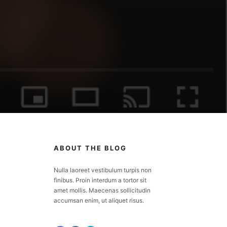
ABOUT THE BLOG
Nulla laoreet vestibulum turpis non
finibus. Proin interdum a tortor sit
amet mollis. Maecenas sollicitudin
accumsan enim, ut aliquet risus.