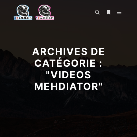
Menu pr
Rechercher
Plus d’infos
ARCHIVES DE
CATÉGORIE :
"
VIDEOS
MEHDIATOR
"