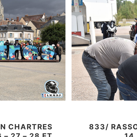
ON CHARTRES
833/ RASS
– 27 – 28 ET
14