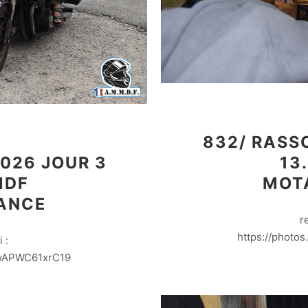
832/ RASS
026 JOUR 3
13
MDF
MOT
ANCE
r
https://phot
 :
DwAPWC61xrC19