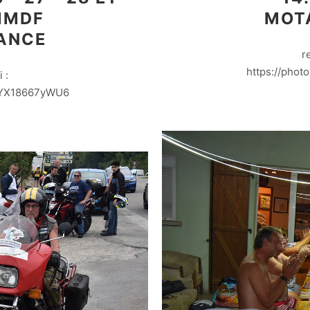
AMMDF
MOT
ANCE
r
https://phot
 :
AkYX18667yWU6