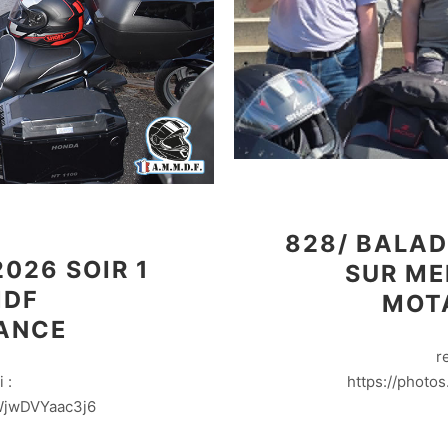
828/ BALAD
026 SOIR 1
SUR ME
MDF
MOT
ANCE
r
https://phot
 :
yWjwDVYaac3j6