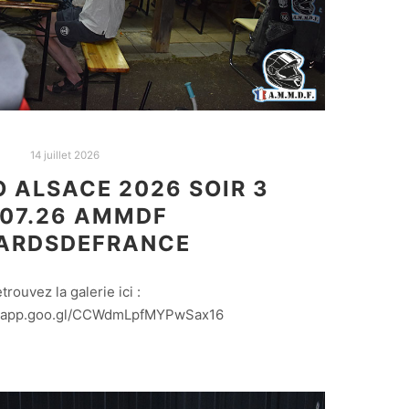
14 juillet 2026
O ALSACE 2026 SOIR 3
.07.26 AMMDF
ARDSDEFRANCE
etrouvez la galerie ici :
os.app.goo.gl/CCWdmLpfMYPwSax16