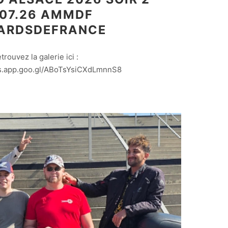
.07.26 AMMDF
ARDSDEFRANCE
etrouvez la galerie ici :
os.app.goo.gl/ABoTsYsiCXdLmnnS8