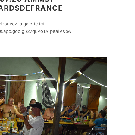
ARDSDEFRANCE
etrouvez la galerie ici :
os.app.goo.gl/27qLPo1A1peajVXbA