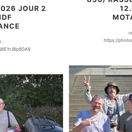
026 JOUR 2
12
MDF
MOT
ANCE
r
https://phot
 :
BQ6EYrJBp8GA9