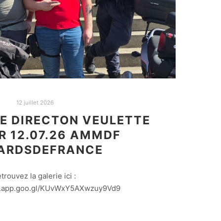
12 juillet 2026
E DIRECTON VEULETTE
R 12.07.26 AMMDF
ARDSDEFRANCE
etrouvez la galerie ici :
os.app.goo.gl/KUvWxY5AXwzuy9Vd9