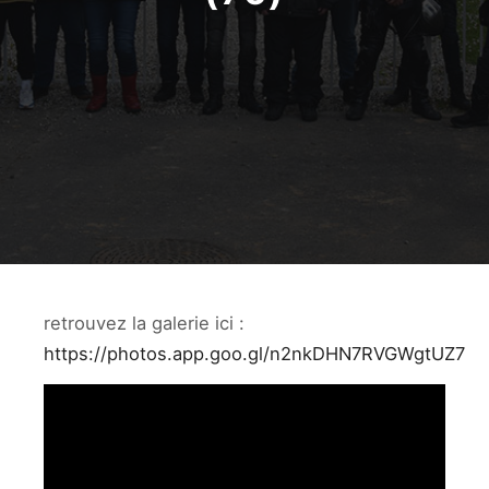
retrouvez la galerie ici :
https://photos.app.goo.gl/n2nkDHN7RVGWgtUZ7