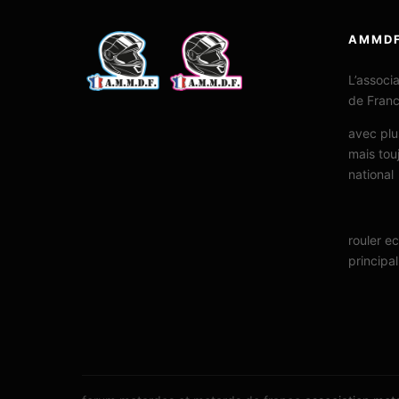
AMMD
L’associ
de Fran
avec plu
mais tou
national
rouler e
principal