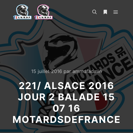
Menu pr
Rechercher
Plus d’infos
15 juillet 2016
par
ammdfadmin
221/ ALSACE 2016
JOUR 2 BALADE 15
07 16
MOTARDSDEFRANCE