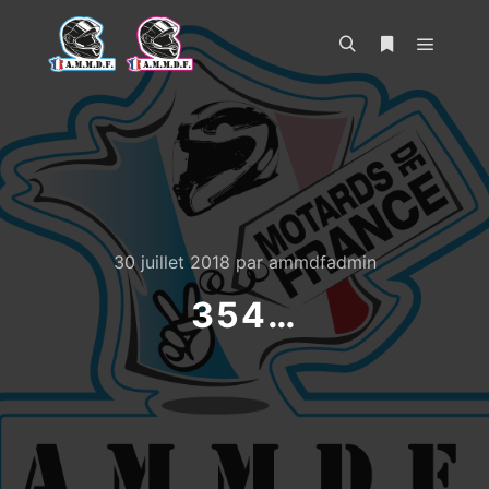
Menu pr
Rechercher
Plus d’infos
30 juillet 2018
par
ammdfadmin
354…