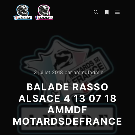
Menu pr
Rechercher
Plus d’infos
13 juillet 2018
par
ammdfadmin
BALADE RASSO
ALSACE 4 13 07 18
AMMDF
MOTARDSDEFRANCE