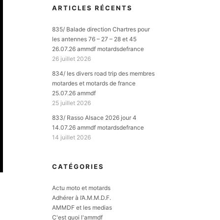
ARTICLES RÉCENTS
835/ Balade direction Chartres pour
les antennes 76 – 27 – 28 et 45
26.07.26 ammdf motardsdefrance
26 juillet 2026
834/ les divers road trip des membres
motardes et motards de france
25.07.26 ammdf
25 juillet 2026
833/ Rasso Alsace 2026 jour 4
14.07.26 ammdf motardsdefrance
14 juillet 2026
CATÉGORIES
Actu moto et motards
Adhérer à l’A.M.M.D.F.
AMMDF et les medias
C'est quoi l'ammdf