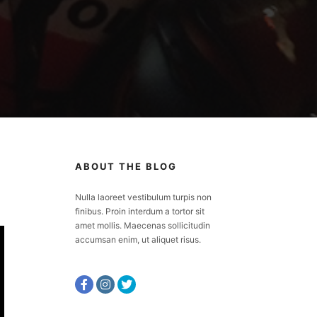
ABOUT THE BLOG
Nulla laoreet vestibulum turpis non
finibus. Proin interdum a tortor sit
amet mollis. Maecenas sollicitudin
accumsan enim, ut aliquet risus.