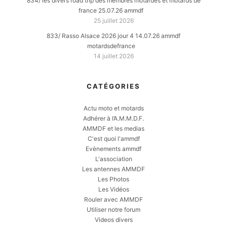
834/ les divers road trip des membres motardes et motards de
france 25.07.26 ammdf
25 juillet 2026
833/ Rasso Alsace 2026 jour 4 14.07.26 ammdf
motardsdefrance
14 juillet 2026
CATÉGORIES
Actu moto et motards
Adhérer à l’A.M.M.D.F.
AMMDF et les medias
C'est quoi l'ammdf
Evènements ammdf
L'association
Les antennes AMMDF
Les Photos
Les Vidéos
Rouler avec AMMDF
Utiliser notre forum
Videos divers