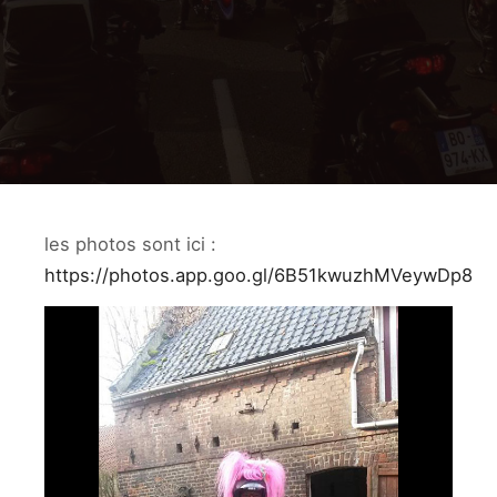
les photos sont ici :
https://photos.app.goo.gl/6B51kwuzhMVeywDp8