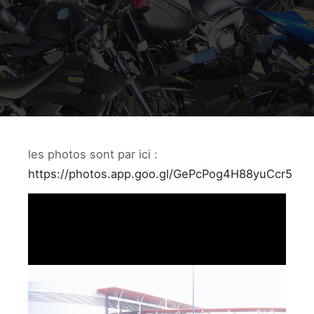
les photos sont par ici :
https://photos.app.goo.gl/GePcPog4H88yuCcr5