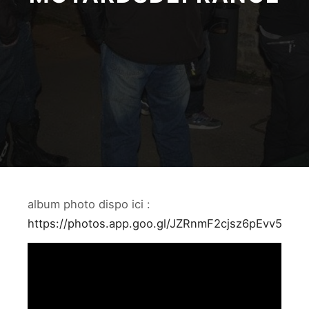
album photo dispo ici :
https://photos.app.goo.gl/JZRnmF2cjsz6pEvv5