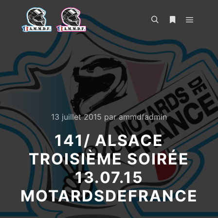
Menu pr
Rechercher
Plus d’infos
13 juillet 2015
par
ammdfadmin
141/ ALSACE
TROISIÈME SOIRÉE
13.07.15
MOTARDSDEFRANCE