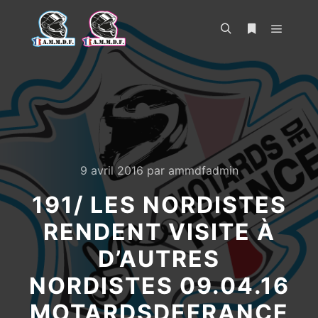
Menu pr
Rechercher
Plus d’infos
9 avril 2016
par
ammdfadmin
191/ LES NORDISTES
RENDENT VISITE À
D’AUTRES
NORDISTES 09.04.16
MOTARDSDEFRANCE