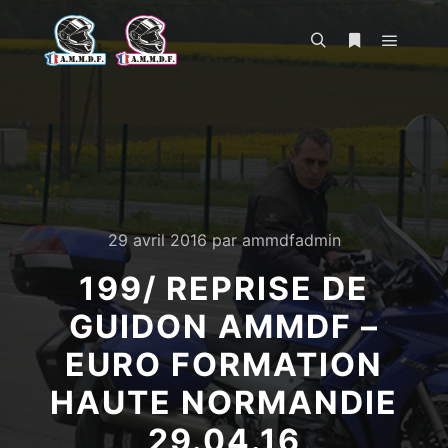
Menu pr
Rechercher
Plus d’infos
29 avril 2016
par
ammdfadmin
199/ REPRISE DE
GUIDON AMMDF –
EURO FORMATION
HAUTE NORMANDIE
29.04.16