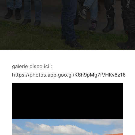
galerie dispo ici :
https://photos.app.goo.gl/K6h9pMg7fVHKv8z16