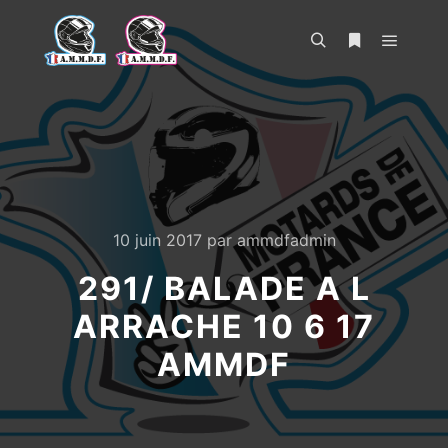
Menu pr
Rechercher
Plus d’infos
10 juin 2017
par
ammdfadmin
291/ BALADE A L
ARRACHE 10 6 17
AMMDF