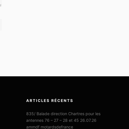
ARTICLES RÉCENTS
835/ Balade direction Chartres pour les
antennes 76 – 27 – 28 et 45 26.07.26
ammdf motardsdefrance