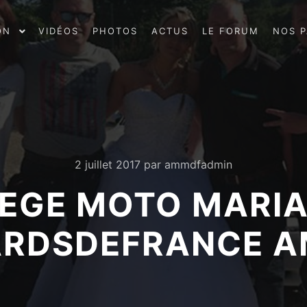
ON
VIDÉOS
PHOTOS
ACTUS
LE FORUM
NOS P
2 juillet 2017
par
ammdfadmin
EGE MOTO MARIAG
RDSDEFRANCE 