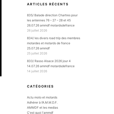
ARTICLES RÉCENTS
835/ Balade direction Chartres pour
les antennes 76 – 27 – 28 et 45
26.07.26 ammdf motardsdefrance
26 juillet 2026
834/ les divers road trip des membres
motardes et motards de france
25.07.26 ammdf
25 juillet 2026
833/ Rasso Alsace 2026 jour 4
14.07.26 ammdf motardsdefrance
14 juillet 2026
CATÉGORIES
Actu moto et motards
Adhérer à l’A.M.M.D.F.
AMMDF et les medias
C'est quoi l'ammdf