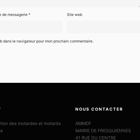
e de messagerie
*
Site web
eb dans le navigateur pour mon prochain commentaire.
F
NOUS CONTACTER
ation des motardes et motards
AMMDF
ce
MAIRIE DE FRESQUIENNES
41 RUE DU CENTRE