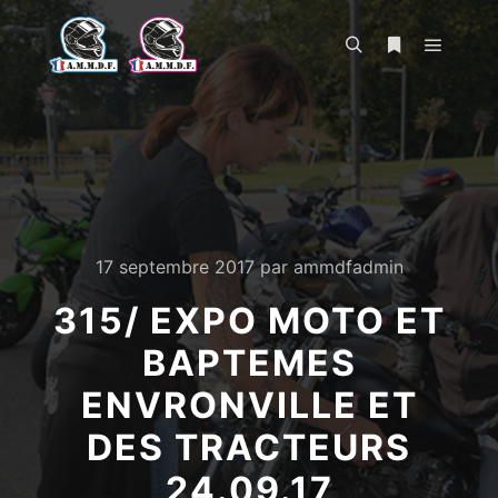
Menu pr
Rechercher
Plus d’infos
17 septembre 2017
par
ammdfadmin
315/ EXPO MOTO ET
BAPTEMES
ENVRONVILLE ET
DES TRACTEURS
24.09.17