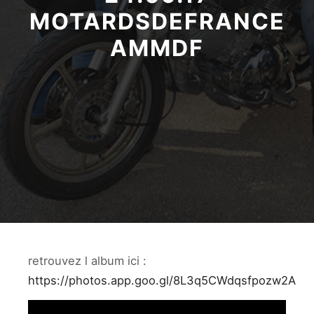
MOTARDSDEFRANCE
AMMDF
retrouvez l album ici :
https://photos.app.goo.gl/8L3q5CWdqsfpozw2A