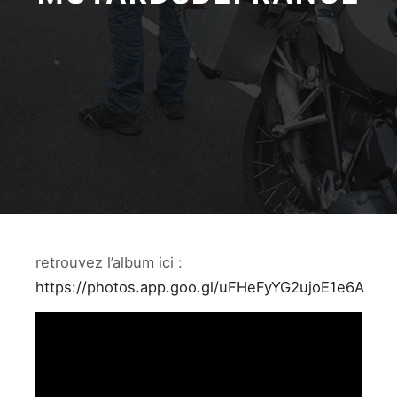
retrouvez l’album ici :
https://photos.app.goo.gl/uFHeFyYG2ujoE1e6A