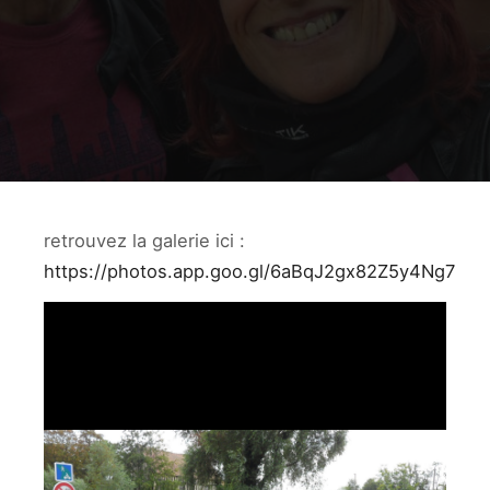
retrouvez la galerie ici :
https://photos.app.goo.gl/6aBqJ2gx82Z5y4Ng7