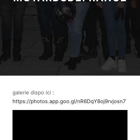
galerie dispo ici :
https://photos.app.goo.gl/nR6DqY8oj9rvjosn7